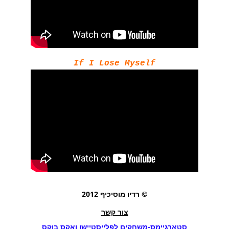
If I Lose Myself
© רדיו מוסיכיף 2012
צור קשר
סטארגיימס-משחקים לפלייסטיישן ואקס בוקס