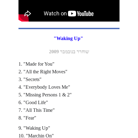
"Waking Up" 
שוחרר בנובמבר 2009
1. "Made for You"
2. "All the Right Moves"
3. "Secrets"
4. "Everybody Loves Me"
5. "Missing Persons 1 & 2"
6. "Good Life"
7. "All This Time"
8. "Fear"
9. "Waking Up"
10. "Marchin On"