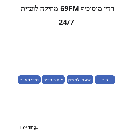
רדיו מוסיכיף 69FM-מוזיקה לועזית 
24/7
המגזין למאזין
מוסיכיפדיה
בית
סידי טאוור