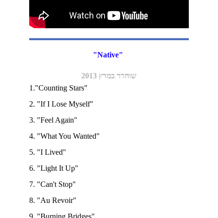
"Native" 
שוחרר במרץ 2013
1."Counting Stars" 
2. "If I Lose Myself"   
3. "Feel Again" 
4. "What You Wanted" 
5. "I Lived" 
6. "Light It Up" 
7. "Can't Stop" 
8. "Au Revoir" 
9. "Burning Bridges"  