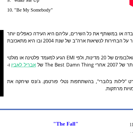
9. "Wake Me Up" 
10. "Be My Somebody" 
בדה או במשותף את כל השירים, עליהם היא העידה כאפלים יותר
מאשר באלבומים הקודמים (השיר My Dear Country מדבר על הבחירות לנשיאות ארה"ב של שנת 2004 ובו היא מתאכזבת
האלבום Not Too Late כבש את המקום הראשון במצעדי האלבומים של 20 מדינות, ולפי EMI הגיע למעמד פלטינה או מולטי
אבריל לאבין
ו-
ע בסרט "לילות בלוברי", בהשתתפות נטלי פורטמן. ג'ונס שיחקה את
ויות מרתקות.
"The Fall" 
1