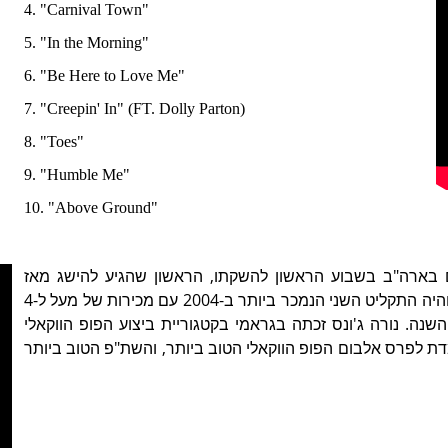
4. "Carnival Town" 
5. "In the Morning" 
6. "Be Here to Love Me" 
7. "Creepin' In" (FT. Dolly Parton)
8. "Toes" 
9. "Humble Me" 
10. "Above Ground" 
ם בארה"ב בשבוע הראשון להשקתו, הראשון שהגיע להישג מאז
האלבום השלישי של אמינם- (The Eminem Show (2002, והיה התקליט השני הנמכר ביותר ב-2004 עם מכירות של מעל ל-4
שנה. נורה ג'ונס זכתה בגראמי בקטגוריית ביצוע הפופ הווקאלי
 Sunrise, בנוסף הייתה מועמדת לפרס אלבום הפופ הווקאלי הטוב ביותר, והשת"פ הטוב ביותר