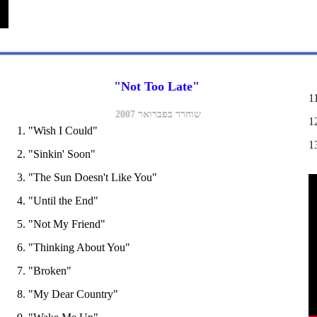
"Not Too Late" 
1
שוחרר בפברואר 2007
​
1. "Wish I Could" 
1
2. "Sinkin' Soon" 
3. "The Sun Doesn't Like You" 
4. "Until the End" 
5. "Not My Friend"  
6. "Thinking About You"  
7. "Broken"  
8. "My Dear Country"  