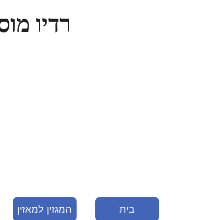
רדיו מוסיכיף 69FM-מוזיק
בית
המגזין למאזין