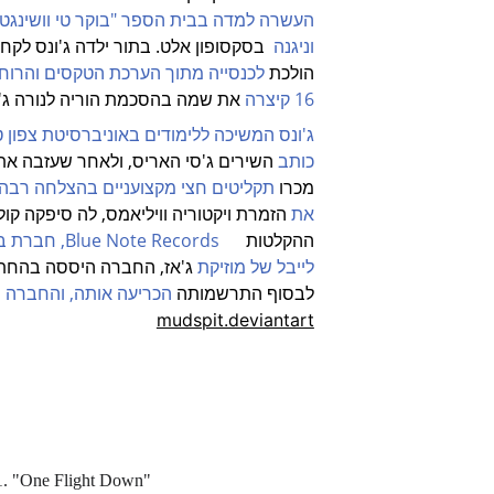
העשרה למדה בבית הספר "בוקר טי וושינגטון" לאומניות
וניגנה
  בסקסופון אלט. בתור ילדה ג'ונס לקחה שיעורי פ
הולכת 
לכנסייה מתוך הערכת הטקסים והרוחניות שזו מע
16 קיצרה
 את שמה בהסכמת הוריה לנורה ג'ונ
ג'ונס המשיכה ללימודים באוניברסיטת צפון טקסס,     
כותב 
מכרו 
תקליטים חצי מקצועניים בהצלחה רבה. היא        
את 
הזמרת ויקטוריה וויליאמס, לה סיפקה קולות רקע. 
ההקלטות      
לייבל של מוזיקת 
ג'אז, החברה היססה בהחתמתה משום 
לבסוף התרשמותה 
הכריעה אותה, והחברה החליטה ל
mudspit.deviantart
1. "One Flight Down"