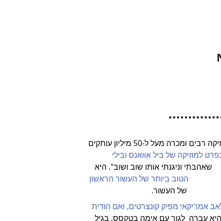
הזמרת וכותבת השירים האלגנטית והאותנטית נורה ג'ונס (1979)                                                      זכתה בפרסי מוזיקה רבים ומכרה מעל ל-50 מיליון עותקים 
ים, בפרט למוזיקה של ביל אוואנס ובילי 
             שאהבתי וניגנתי אותו שוב ושוב". היא 
                     הטוב ביותר של העשור הראשון 
    שנקר, לאב אמריקאי מפיק קונצרטים, ואם הודית 