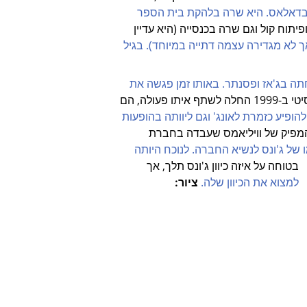
      הבמה בדאלאס. היא שרה בלהקת בית הספר 
        ופיתוח קול וגם שרה בכנסייה (היא עדיין 
         אך לא מגדירה עצמה דתייה במיוחד). בגיל 
   שם התמחתה בג'אז ופסנתר. באותו זמן פגשה את 
השירים ג'סי האריס, ולאחר שעזבה את טקסס לניו                                                                                    יורק סיטי ב-1999 החלה לשתף איתו פעולה, הם 
  המשיכה להופיע כזמרת לאונג' וגם ליוותה בהופעות 
  אשתו של המפיק של וויליאמס שעבדה בחברת 
                        דמו של ג'ונס לנשיא החברה. לנוכח היותה 
       בטוחה על איזה כיוון ג'ונס תלך, אך 
       למצוא את הכיוון שלה.
ציור: 