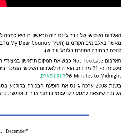
האלבום השלישי של נורה ג'ונס היה הראשון בו היא כתבה ל
לנוכח הבחירה החוזרת בג'ורג' וו בוש).
פלטינה ב- 21 מדינות. הוא היה לאלבום השלישי הנמכר ביותר של 2007 אחרי The Best Damn Thing של
Minutes to Midnight של
לינקין פארק
.
בשנת 2008 ערכה ג'ונס את הופעת הבכורה בקולנו
אליזבת שיוצאת למסע גילוי עצמי ברחבי ארה"ב ופוגשת בדמ
1. "December"