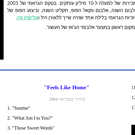
של הבילבורד ובשנת 2005 הגיע למעמד יהלום בארה"ב- מכירות של למעלה ל-10 מיליון עותקים. בטקס הגראמי של 2003
בום השנה, אלבום ווקאל הפופ, תקליט השנה, וביצוע הפופ של
אלישיה קיז
.
מקום ראשון במצעד אלבומי הג'אז של העשור.
"Feels Like Home" 
1
1
שוחרר בפברואר 2004
1
1. "Sunrise"
2. "What Am I to You?"
3. "Those Sweet Words" 