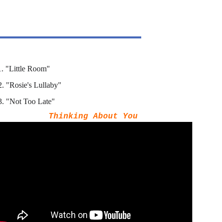
1. "Little Room"
12. "Rosie's Lullaby"
3. "Not Too Late"
Thinking About You